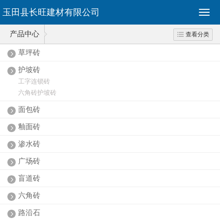
玉田县长旺建材有限公司
产品中心
查看分类
草坪砖
护坡砖
工字连锁砖
六角砖护坡砖
面包砖
釉面砖
渗水砖
广场砖
盲道砖
六角砖
路沿石