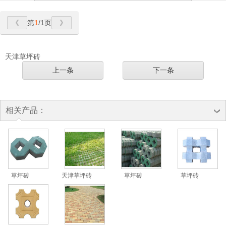
第
1
/1页
天津草坪砖
上一条
下一条
相关产品：
草坪砖
天津草坪砖
草坪砖
草坪砖