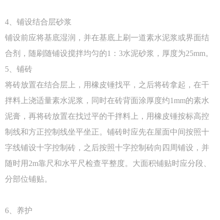
4、铺设结合层砂浆
铺设前应将基底湿润，并在基底上刷一道素水泥浆或界面结
合剂，随刷随铺设搅拌均匀的1：3水泥砂浆，厚度为25mm。
5、铺砖
将砖放置在结合层上，用橡皮锤找平，之后将砖拿起，在干
拌料上浇适量素水泥浆，同时在砖背面涂厚度约1mm的素水
泥膏，再将砖放置在找过平的干拌料上，用橡皮锤按标高控
制线和方正控制线坐平坐正。铺砖时应先在屋面中间按照十
字线铺设十字控制砖，之后按照十字控制砖向四周铺设，并
随时用2m靠尺和水平尺检查平整度。大面积铺贴时应分段、
分部位铺贴
。
6、养护