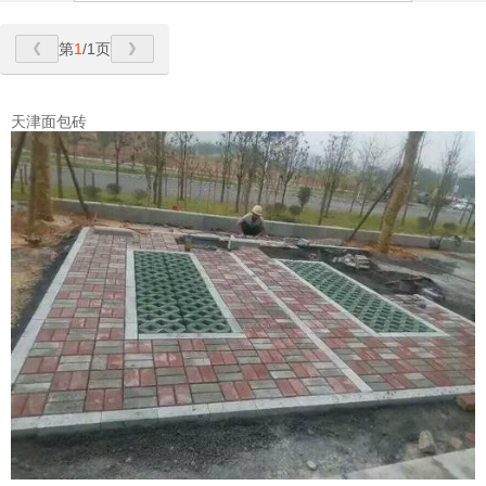
第
1
/1页
天津面包砖