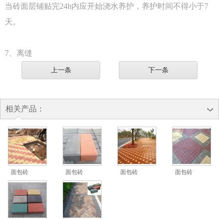
当砖面层铺贴完24h内应开始浇水养护，养护时间不得小于7
天。
7、离缝
上一条
下一条
相关产品：
面包砖
面包砖
面包砖
面包砖