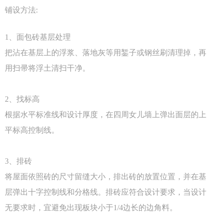
铺设方法:
1、面包砖基层处理
把沾在基层上的浮浆、落地灰等用錾子或钢丝刷清理掉，再
用扫帚将浮土清扫干净。
2、找标高
根据水平标准线和设计厚度，在四周女儿墙上弹出面层的上
平标高控制线。
3、排砖
将屋面依照砖的尺寸留缝大小，排出砖的放置位置，并在基
层弹出十字控制线和分格线。排砖应符合设计要求，当设计
无要求时，宜避免出现板块小于1/4边长的边角料。