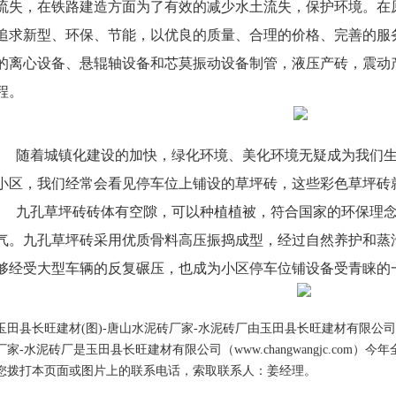
流失，在铁路建造方面为了有效的减少水土流失，保护环境。
在
追求新型、环保、节能，以优良的质量、合理的价格、完善的服
的离心设备、悬辊轴设备和芯莫振动设备制管，液压产砖，震动
程。
随着城镇化建设的加快，绿化环境、美化环境无疑成为我们
小区，我们经常会看见停车位上铺设的草坪砖，这些彩色草坪砖
九孔草坪砖砖体有空隙，可以种植植被，符合国家的环保理
气。九孔草坪砖采用优质骨料高压振捣成型，经过自然养护和蒸
够经受大型车辆的反复碾压，也成为小区停车位铺设备受青睐的
玉田县长旺建材(图)-唐山水泥砖厂家-水泥砖厂由玉田县长旺建材有限公司
厂家-水泥砖厂是玉田县长旺建材有限公司（www.changwangjc.co
您拨打本页面或图片上的联系电话，索取联系人：姜经理。