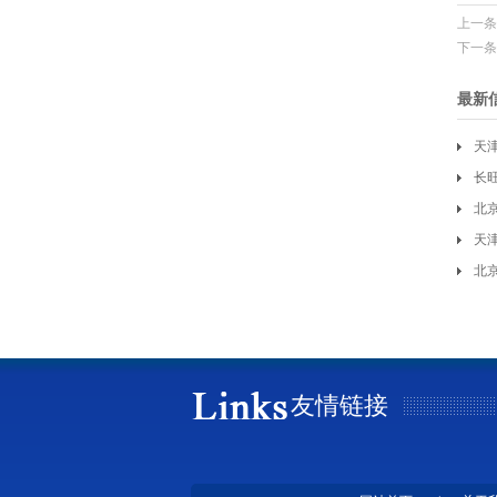
上一条
下一条
最新
天
长
北
天
北
友情链接