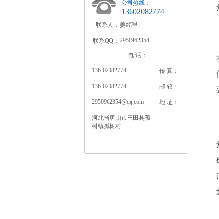
公司热线：
13602082774
联系人：
姜经理
2950962354
联系QQ：
电 话：
136-02082774
传 真：
136-02082774
邮 箱：
2950962354@qq.com
地 址：
河北省唐山市玉田县孤
树镇孤树村