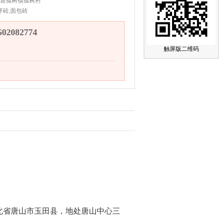
县孤树镇孤树村
坪砖,面包砖
2082774
触屏版二维码
北省唐山市玉田县，地处唐山中心三