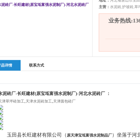
地址：
河北省唐山市玉田
主营：
水泥砖,护坡砖,草
业务热线:1360
产品详情
联系方式
水泥砖厂-长旺建材(原宝坻富强水泥制厂)-河北水泥砖厂 ：
,
,
天津草坪砖加工
天津水泥砖加工
天津面包砖厂
玉田县长旺建材有限公司（
）坐落于河
原天津宝坻富强水泥制品厂