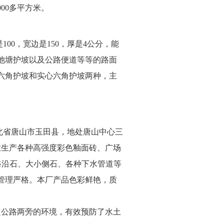
00多平方米。
0，宽边是150，厚是4公分，能
池塘护坡
以及公路便道等等的路面
六角护坡和实心六角护坡两种，主
北省唐山市玉田县，地处唐山中心三
专业生产各种高强度彩色釉面砖、广场
路沿石、大小侧石、各种下水管道等
管理严格。本厂产品色彩鲜艳，质
速公路两旁的环境，有效预防了水土