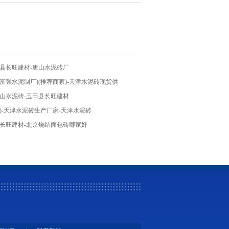
田县长旺建材-唐山水泥砖厂
富强水泥制厂)(推荐商家)-天津水泥砖现货供
唐山水泥砖-玉田县长旺建材
)-天津水泥砖生产厂家-天津水泥砖
-长旺建材-北京烧结面包砖哪家好