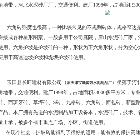
角地带，河北水泥砖厂厂，交通便利。建厂1998年，占地面积330
六角砖强度也很高，一种比较常见的不规则砖体，规格窄边是10
拼接成各种星形图案。一般多用于公司庭院，唐山水泥砖厂家，
使用。
六角护坡是护坡砖的一种，形状为正六角形状，分为空心
要用于高速边坡护坡和堤坝护坡砖使用。
玉田县长旺建材有限公司（
）坐落于河
原天津宝坻富强水泥制品厂
角地带，交通便利。建厂1998年，占地面积33000多平方米，
砖、西班牙砖、草坪砖、S砖、九格砖、六角砖、面包砖、新型
产品。本厂拥有先进的水泥制品加工设备本，水泥砖厂，技术、
量上承，被多个省市重点广场、小区、街道使用。
在现今社会，
护坡砖能得到了很好的运用，能有效的保护高