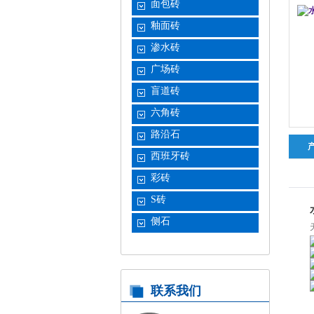
面包砖
釉面砖
渗水砖
广场砖
盲道砖
六角砖
路沿石
西班牙砖
彩砖
S砖
侧石
联系我们