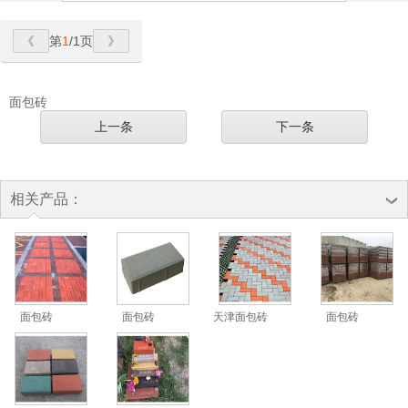
第
1
/1页
面包砖
上一条
下一条
相关产品：
面包砖
面包砖
天津面包砖
面包砖